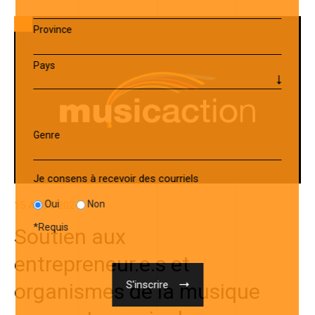
Province
Pays
Genre
Je consens à recevoir des courriels
Oui
Non
15 AOÛT 2024
*
Requis
Soutien aux
entrepreneur.e.s et
organismes de la musique