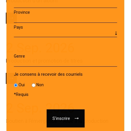
Production d’un album
Province
Pays
2 Sep. 2026
Genre
Production et promotion de titres
Je consens à recevoir des courriels
Oui
Non
*
Requis
2 Sep. 2026
Soutien à l’émergence – Aide à la production