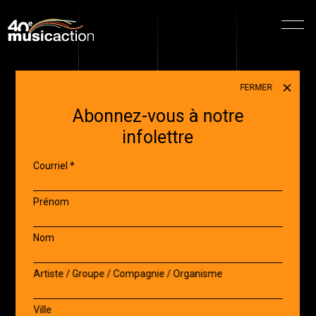
Menu
FERMER
Abonnez-vous à notre
infolettre
Courriel
*
Prénom
Nom
Artiste / Groupe / Compagnie / Organisme
Ville