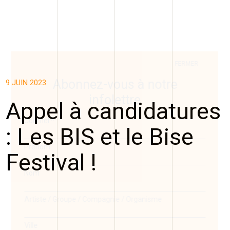
FERMER
Abonnez-vous à notre
9 JUIN 2023
infolettre
Appel à candidatures
Courriel
*
: Les BIS et le Bise
Prénom
Festival !
Nom
Artiste / Groupe / Compagnie / Organisme
Ville