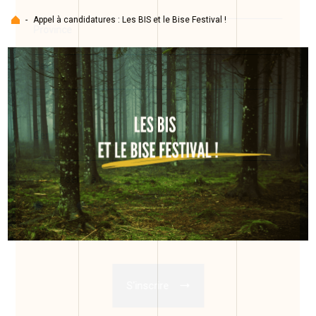
Accueil
-
Appel à candidatures : Les BIS et le Bise Festival !
Province
Pays
Genre
Je consens à recevoir des courriels
Oui
Non
*
Requis