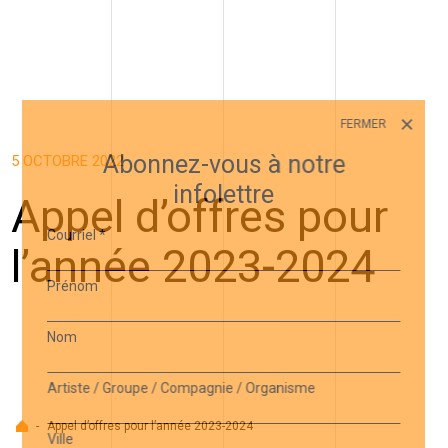
FERMER
Abonnez-vous à notre
5 OCTOBRE 2022
infolettre
Appel d’offres pour
Courriel
*
l’année 2023-2024
Prénom
Nom
Artiste / Groupe / Compagnie / Organisme
Accueil
-
Appel d’offres pour l’année 2023-2024
Ville