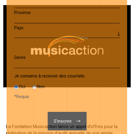
Province
Pays
Genre
Je consens à recevoir des courriels
Oui
Non
*
Requis
La Fondation Musicaction lance un appel d’offres pour la
réalisation de la mission d’audit annuelle de son année