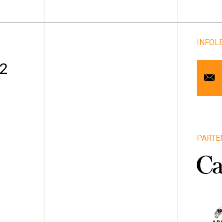
INFOL
Cou
 2
Pr
No
Art
PARTE
1
Vill
Pro
Pa