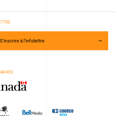
Abonnez-vous à notre
infolettre
ETTRE
rriel
*
énom
S'inscrire à l'infolettre
m
iste / Groupe / Compagnie / Organisme
NAIRES
e
vince
ys