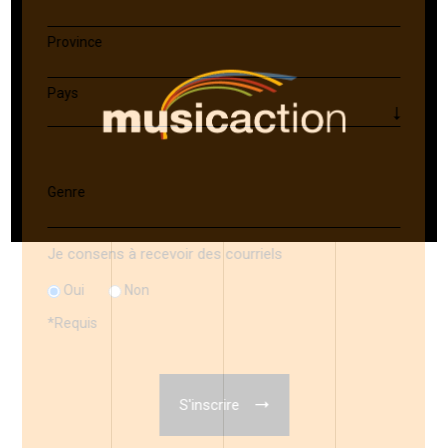
Province
Pays
Genre
Je consens à recevoir des courriels
Oui
Non
*
Requis