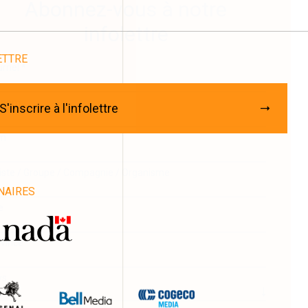
Abonnez-vous à notre
infolettre
ETTRE
rriel
*
énom
S'inscrire à l'infolettre
m
iste / Groupe / Compagnie / Organisme
NAIRES
e
vince
ys