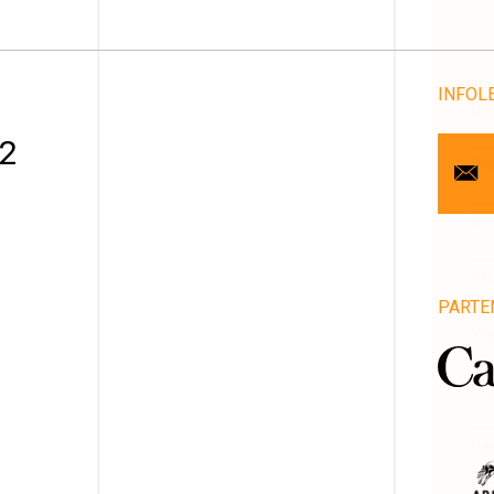
INFOL
Cou
 2
Pr
No
Art
PARTE
1
Vill
Pro
Pa