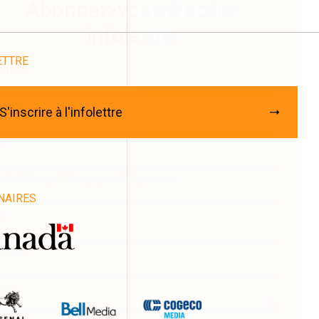
Abonnez-vous à notre
infolettre
ETTRE
rriel
*
énom
S'inscrire à l'infolettre
m
iste / Groupe / Compagnie / Organisme
NAIRES
e
vince
ys