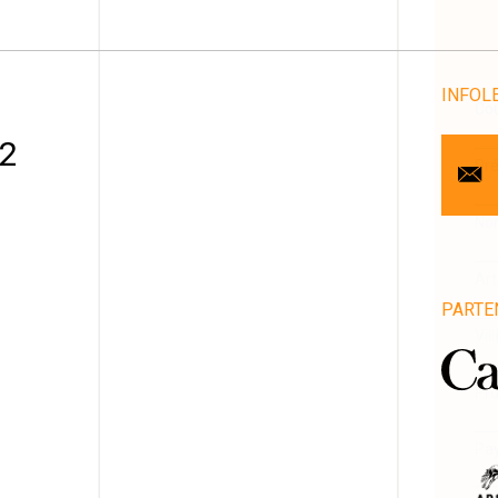
INFOL
Cou
 2
Pr
No
Art
PARTE
1
Vill
Pro
Pa