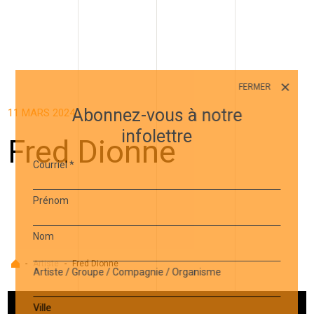
FERMER
Abonnez-vous à notre
11 MARS 2024
infolettre
Fred Dionne
Courriel
*
Prénom
Nom
Accueil
-
Artiste
-
Fred Dionne
Artiste / Groupe / Compagnie / Organisme
Ville