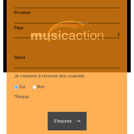
Province
Pays
Genre
Je consens à recevoir des courriels
Oui
Non
*
Requis