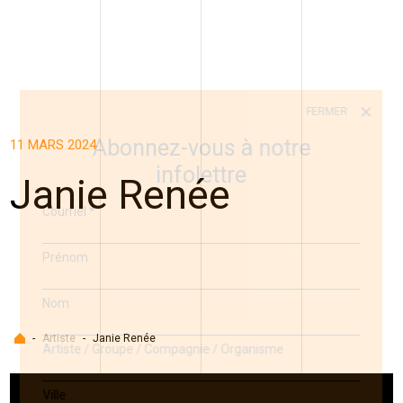
FERMER
Abonnez-vous à notre
11 MARS 2024
infolettre
Janie Renée
Courriel
*
Prénom
Nom
Accueil
-
Artiste
-
Janie Renée
Artiste / Groupe / Compagnie / Organisme
Ville