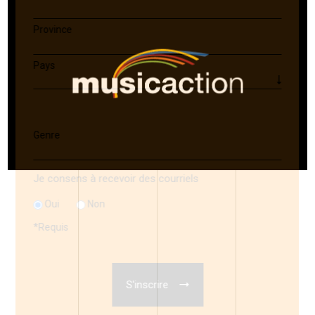
Province
Pays
Genre
Je consens à recevoir des courriels
Oui
Non
*
Requis