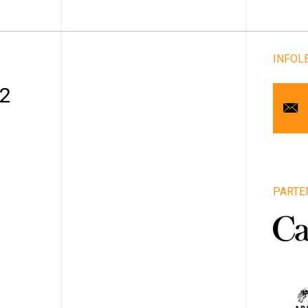
INFOL
Cou
 2
Pr
No
Art
PARTE
1
Vill
Pro
Pa