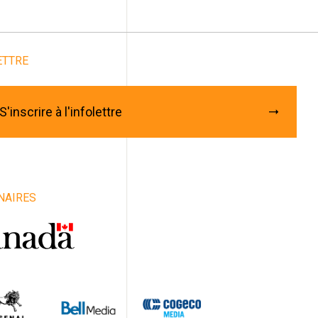
Abonnez-vous à notre
infolettre
ETTRE
rriel
*
énom
S'inscrire à l'infolettre
m
iste / Groupe / Compagnie / Organisme
NAIRES
e
vince
ys