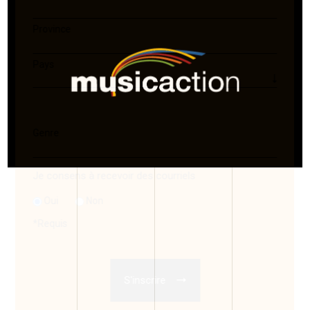
Province
Pays
Genre
Je consens à recevoir des courriels
Oui
Non
*
Requis