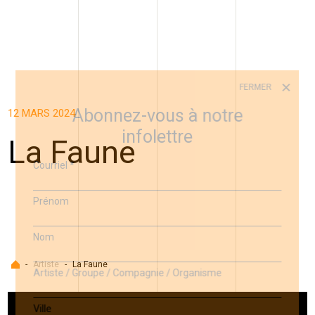
FERMER
Abonnez-vous à notre
12 MARS 2024
infolettre
La Faune
Courriel
*
Prénom
Nom
Accueil
-
Artiste
-
La Faune
Artiste / Groupe / Compagnie / Organisme
Ville