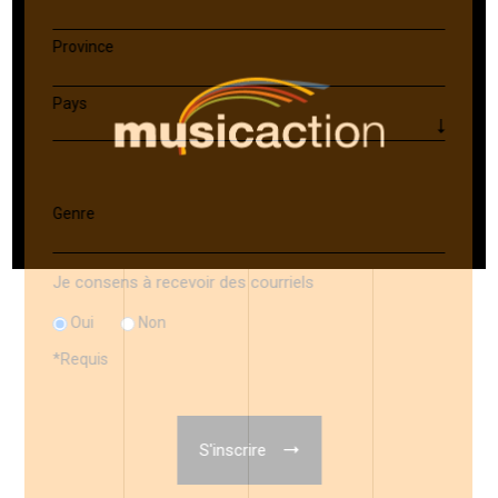
Province
Pays
Genre
Je consens à recevoir des courriels
Oui
Non
*
Requis