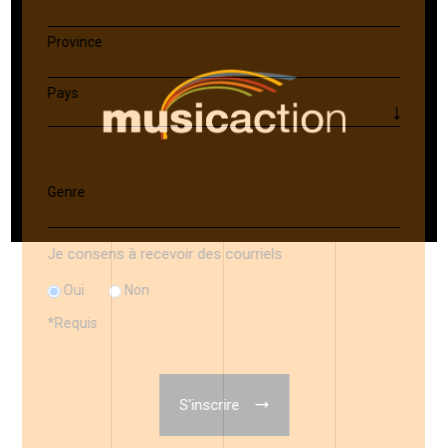
Province
Pays
Genre
Je consens à recevoir des courriels
Oui
Non
*
Requis