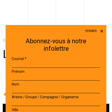
FERMER
Abonnez-vous à notre
20 JANVIER 2023
infolettre
Louis-Jean Cormier
Courriel
*
Prénom
Nom
Accueil
-
Artiste
-
Louis-Jean Cormier
Artiste / Groupe / Compagnie / Organisme
Ville