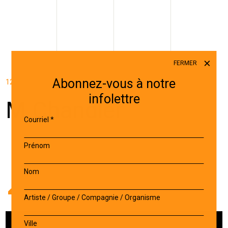
FERMER
Abonnez-vous à notre
12 MARS 2024
infolettre
M.Chandler
Courriel
*
Prénom
Nom
Accueil
-
Artiste
-
M.Chandler
Artiste / Groupe / Compagnie / Organisme
Ville