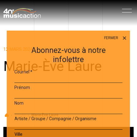
Menu
FERMER
Abonnez-vous à notre
12 MARS 2024
infolettre
Marie-Ève Laure
Courriel
*
Prénom
Nom
Accueil
-
Artiste
-
Marie-Ève Laure
Artiste / Groupe / Compagnie / Organisme
Ville