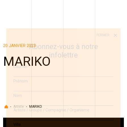
FERMER
Abonnez-vous à notre
20 JANVIER 2023
infolettre
MARIKO
Courriel
*
Prénom
Nom
Accueil
-
Artiste
-
MARIKO
Artiste / Groupe / Compagnie / Organisme
Ville