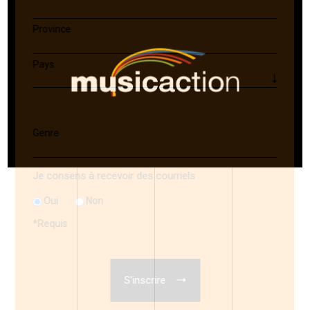
Province
Pays
Genre
Je consens à recevoir des courriels
Oui
Non
*
Requis