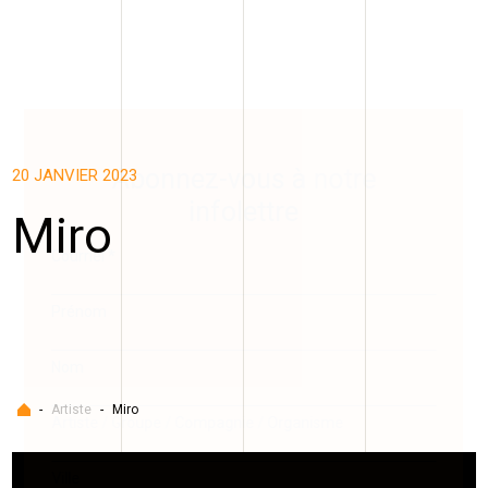
FERMER
Abonnez-vous à notre
20 JANVIER 2023
infolettre
Miro
Courriel
*
Prénom
Nom
Accueil
-
Artiste
-
Miro
Artiste / Groupe / Compagnie / Organisme
Ville