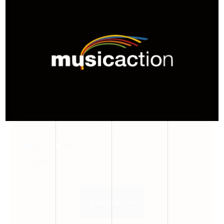
Province
Pays
Genre
Je consens à recevoir des courriels
Oui
Non
*
Requis