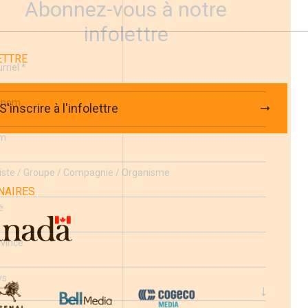
Abonnez-vous à notre
infolettre
ETTRE
rriel
*
énom
S'inscrire à l'infolettre
m
iste / Groupe / Compagnie / Organisme
NAIRES
e
vince
ys