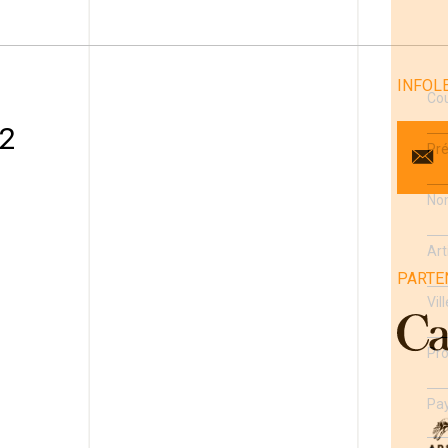
INFOL
Cou
 2
Pr
No
Art
PARTE
1
Vill
Pro
Pa