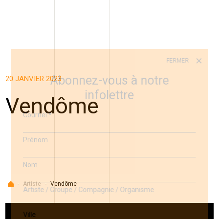
FERMER
Abonnez-vous à notre
20 JANVIER 2023
infolettre
Vendôme
Courriel
*
Prénom
Nom
Accueil
-
Artiste
-
Vendôme
Artiste / Groupe / Compagnie / Organisme
Ville