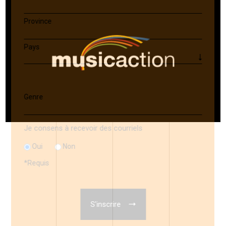
Province
Pays
Genre
Je consens à recevoir des courriels
Oui
Non
*
Requis