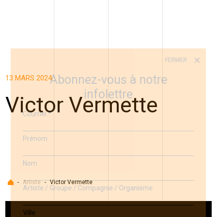
FERMER
Abonnez-vous à notre
13 MARS 2024
infolettre
Victor Vermette
Courriel
*
Prénom
Nom
Accueil
-
Artiste
-
Victor Vermette
Artiste / Groupe / Compagnie / Organisme
Ville