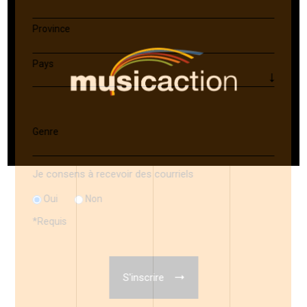
Province
Pays
Genre
Je consens à recevoir des courriels
Oui
Non
*
Requis