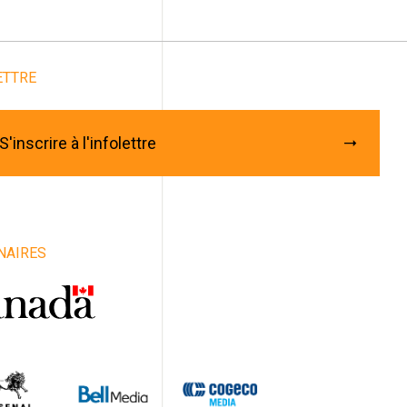
Abonnez-vous à notre
infolettre
ETTRE
rriel
*
énom
S'inscrire à l'infolettre
m
iste / Groupe / Compagnie / Organisme
NAIRES
e
vince
ys