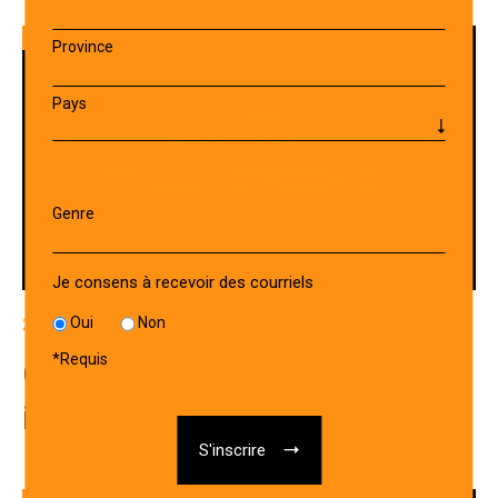
Province
Pays
Genre
Je consens à recevoir des courriels
Oui
Non
28 FÉVRIER 2025
*
Requis
Commercialisation
internationale