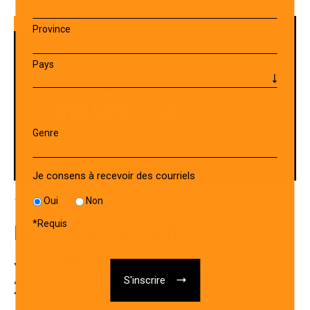
Province
Pays
Genre
Je consens à recevoir des courriels
Oui
Non
13 JANVIER 2026
*
Requis
DE – Allemagne (Brême
Jazzahead 25-04) – 2025-
2026