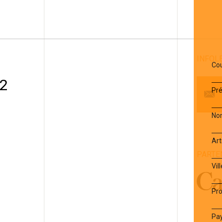
INFOL
Cou
 2
Pr
No
Art
PARTE
1
Vill
Pro
Pa