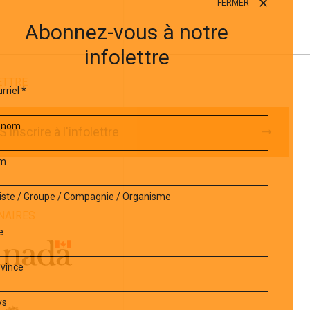
FERMER
Abonnez-vous à notre
infolettre
ETTRE
rriel
*
énom
S'inscrire à l'infolettre
m
iste / Groupe / Compagnie / Organisme
NAIRES
e
vince
ys