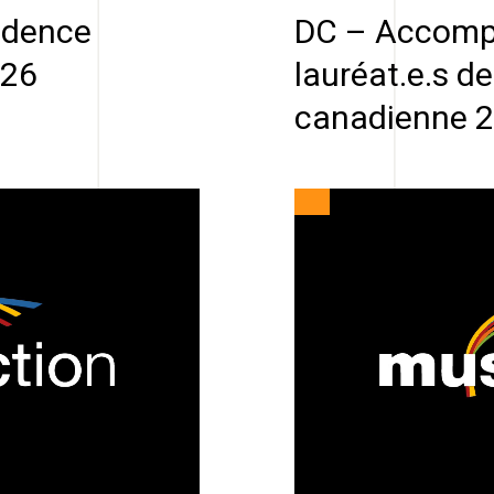
idence
DC – Accomp
026
lauréat.e.s d
canadienne 