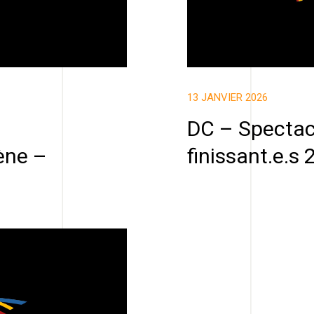
13 JANVIER 2026
DC – Spectac
ène –
finissant.e.s