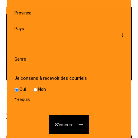
Province
Pays
Genre
Je consens à recevoir des courriels
Oui
Non
13 JANVIER 2026
*
Requis
EFG – Activités 25-26 –
2025-2026