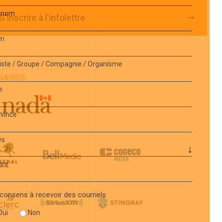
énom
S'inscrire à l'infolettre
m
iste / Groupe / Compagnie / Organisme
NAIRES
e
vince
ys
nre
consens à recevoir des courriels
Oui
Non