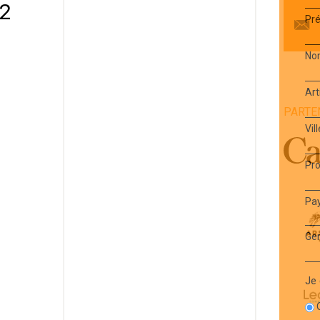
 2
Pr
No
Art
PARTE
1
Vill
Pro
Pa
Ge
Je 