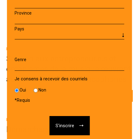
Province
Pays
INITIATIVES COLLECTIVES
Soutien aux entrepreneur.e.s et
Genre
organismes de la musique œuvrant
au sein des CLOSM francophones
Je consens à recevoir des courriels
Oui
Non
*
Requis
INITIATIVES INDIVIDUELLES
Démarchage