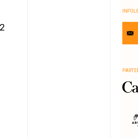
INFOL
Cou
 2
Pr
No
Art
PARTE
Vill
1
Pro
Pa
Ge