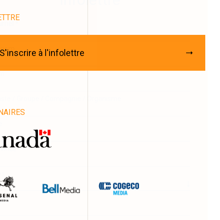
ETTRE
rriel
*
énom
S'inscrire à l'infolettre
m
iste / Groupe / Compagnie / Organisme
NAIRES
e
vince
ys
nre