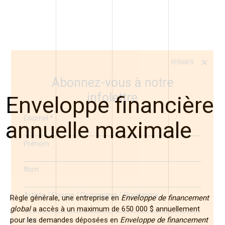
FERMER
Abonnez-vous à notre
infolettre
Enveloppe financière
Courriel
*
annuelle maximale
Prénom
Nom
Artiste / Groupe / Compagnie / Organisme
Règle générale, une entreprise en
Enveloppe de financement
global
a accès à un maximum de 650 000 $ annuellement
pour les demandes déposées en
Enveloppe de financement
Ville