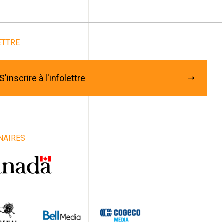
Abonnez-vous à notre
infolettre
ETTRE
rriel
*
énom
S'inscrire à l'infolettre
m
iste / Groupe / Compagnie / Organisme
NAIRES
e
vince
ys