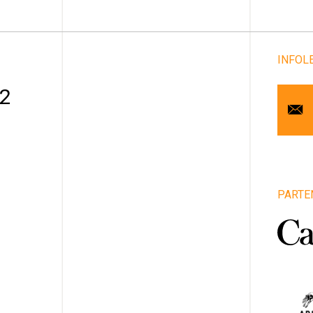
INFOL
Cou
 2
Pr
No
Art
PARTE
1
Vill
Pro
Pa