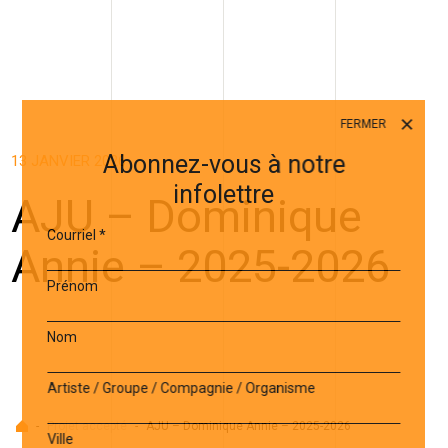
FERMER
Abonnez-vous à notre
13 JANVIER 2026
infolettre
AJU – Dominique
Courriel
*
Annie – 2025-2026
Prénom
Nom
Artiste / Groupe / Compagnie / Organisme
Accueil
-
Projet accepté
-
AJU – Dominique Annie – 2025-2026
Ville