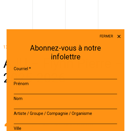
FERMER
Abonnez-vous à notre
13 JANVIER 2026
infolettre
AJU – Flynn Pierre –
Courriel
*
2025-2026
Prénom
Nom
Artiste / Groupe / Compagnie / Organisme
Accueil
-
Projet accepté
-
AJU – Flynn Pierre – 2025-2026
Ville