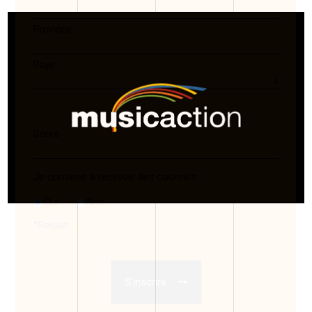
Province
Pays
Genre
Je consens à recevoir des courriels
Oui
Non
*
Requis