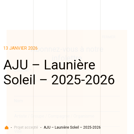
FERMER
Abonnez-vous à notre
13 JANVIER 2026
infolettre
AJU – Launière
Courriel
*
Soleil – 2025-2026
Prénom
Nom
Artiste / Groupe / Compagnie / Organisme
Accueil
-
Projet accepté
-
AJU – Launière Soleil – 2025-2026
Ville