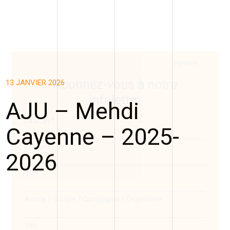
FERMER
Abonnez-vous à notre
13 JANVIER 2026
infolettre
AJU – Mehdi
Courriel
*
Cayenne – 2025-
Prénom
2026
Nom
Artiste / Groupe / Compagnie / Organisme
Ville