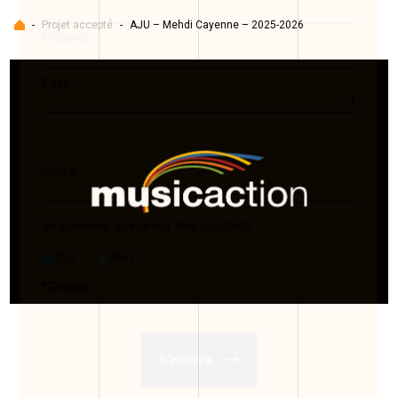
Accueil
-
Projet accepté
-
AJU – Mehdi Cayenne – 2025-2026
Province
Pays
Genre
Je consens à recevoir des courriels
Oui
Non
*
Requis