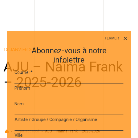
FERMER
Abonnez-vous à notre
13 JANVIER 2026
infolettre
AJU – Naïma Frank
Courriel
*
– 2025-2026
Prénom
Nom
Artiste / Groupe / Compagnie / Organisme
Accueil
-
Projet accepté
-
AJU – Naïma Frank – 2025-2026
Ville