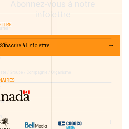
Abonnez-vous à notre
infolettre
ETTRE
rriel
*
énom
S'inscrire à l'infolettre
m
iste / Groupe / Compagnie / Organisme
NAIRES
e
vince
ys