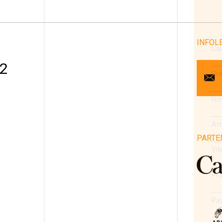
INFOL
Cou
 2
Pr
No
Art
PARTE
1
Vill
Pro
Pa