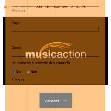
Accueil
-
Projet accepté
-
AJU – Pierre Kwenders – 2025-2026
Province
Pays
Genre
Je consens à recevoir des courriels
Oui
Non
*
Requis