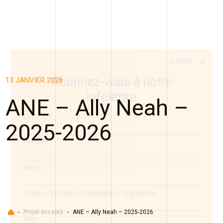
FERMER
Abonnez-vous à notre
13 JANVIER 2026
infolettre
ANE – Ally Neah –
Courriel
*
2025-2026
Prénom
Nom
Artiste / Groupe / Compagnie / Organisme
Accueil
-
Projet accepté
-
ANE – Ally Neah – 2025-2026
Ville