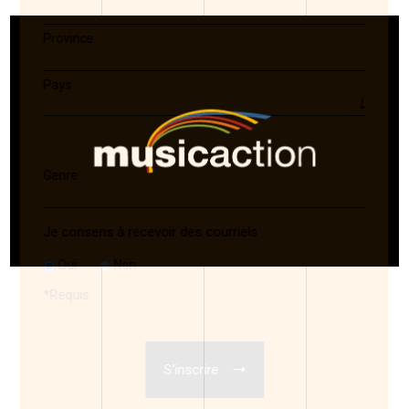
Province
Pays
Genre
Je consens à recevoir des courriels
Oui
Non
*
Requis