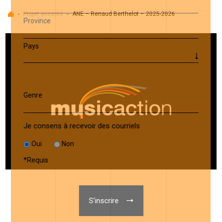
Accueil
-
Projet accepté
-
ANE – Renaud Berthelot – 2025-2026
Province
Pays
Genre
Je consens à recevoir des courriels
Oui
Non
*
Requis