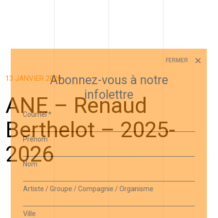
FERMER
Abonnez-vous à notre
13 JANVIER 2026
infolettre
ANE – Renaud
Courriel
*
Berthelot – 2025-
Prénom
2026
Nom
Artiste / Groupe / Compagnie / Organisme
Ville