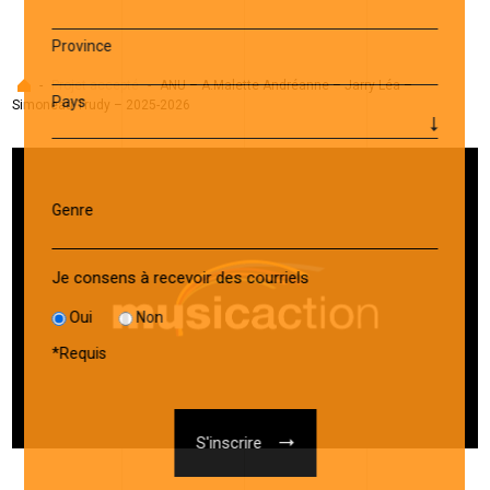
Province
Accueil
-
Projet accepté
-
ANU – A.Malette Andréanne – Jarry Léa –
Pays
Simoneau Trudy – 2025-2026
Genre
Je consens à recevoir des courriels
Oui
Non
*
Requis