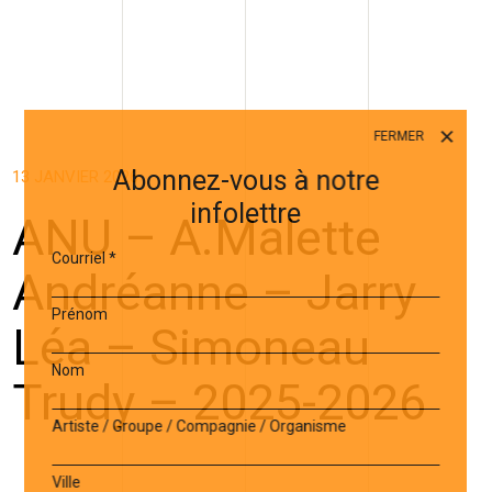
FERMER
Abonnez-vous à notre
13 JANVIER 2026
infolettre
ANU – A.Malette
Courriel
*
Andréanne – Jarry
Prénom
Léa – Simoneau
Nom
Trudy – 2025-2026
Artiste / Groupe / Compagnie / Organisme
Ville