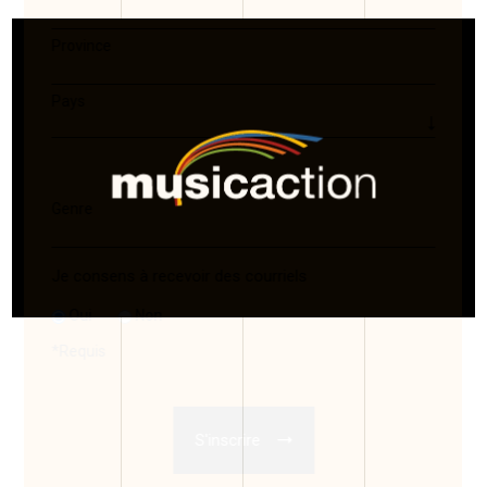
Province
Pays
Genre
Je consens à recevoir des courriels
Oui
Non
*
Requis