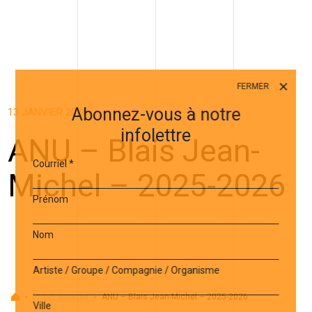
FERMER
Abonnez-vous à notre
13 JANVIER 2026
infolettre
ANU – Blais Jean-
Courriel
*
Michel – 2025-2026
Prénom
Nom
Artiste / Groupe / Compagnie / Organisme
Accueil
-
Projet accepté
-
ANU – Blais Jean-Michel – 2025-2026
Ville