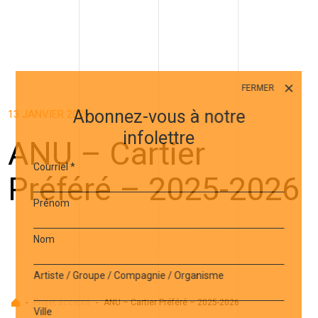
FERMER
Abonnez-vous à notre
13 JANVIER 2026
infolettre
ANU – Cartier
Courriel
*
Préféré – 2025-2026
Prénom
Nom
Artiste / Groupe / Compagnie / Organisme
Accueil
-
Projet accepté
-
ANU – Cartier Préféré – 2025-2026
Ville