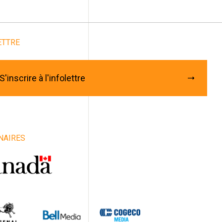
Abonnez-vous à notre
infolettre
ETTRE
rriel
*
énom
S'inscrire à l'infolettre
m
iste / Groupe / Compagnie / Organisme
NAIRES
e
vince
ys