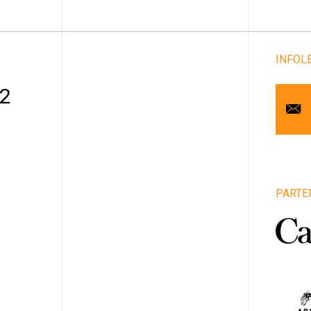
INFOL
Cou
 2
Pr
No
Art
PARTE
1
Vill
Pro
Pa