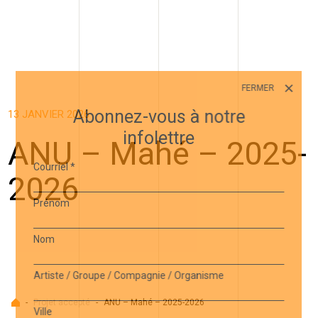
FERMER
Abonnez-vous à notre
13 JANVIER 2026
infolettre
ANU – Mahé – 2025-
Courriel
*
2026
Prénom
Nom
Artiste / Groupe / Compagnie / Organisme
Accueil
-
Projet accepté
-
ANU – Mahé – 2025-2026
Ville