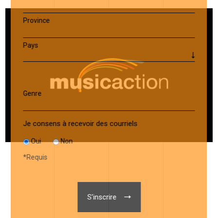
Province
Pays
Genre
Je consens à recevoir des courriels
Oui
Non
*
Requis