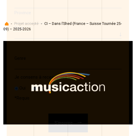
Province
Accueil
-
Projet accepté
-
CI – Dans l’Shed (France – Suisse Tournée 25-
Pays
09) – 2025-2026
Genre
Je consens à recevoir des courriels
Oui
Non
*
Requis