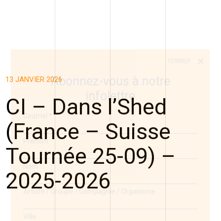
FERMER
Abonnez-vous à notre
13 JANVIER 2026
infolettre
CI – Dans l’Shed
Courriel
*
(France – Suisse
Prénom
Tournée 25-09) –
Nom
2025-2026
Artiste / Groupe / Compagnie / Organisme
Ville