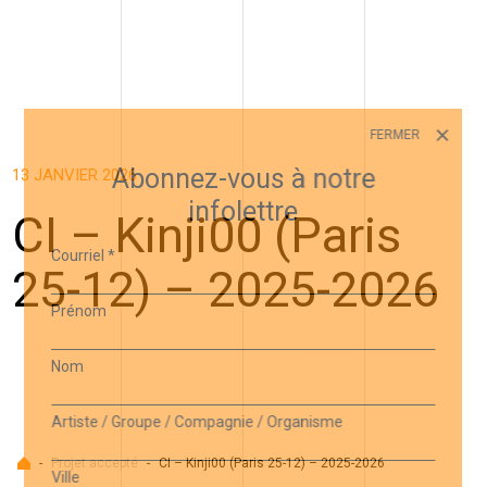
FERMER
Abonnez-vous à notre
13 JANVIER 2026
infolettre
CI – Kinji00 (Paris
Courriel
*
25-12) – 2025-2026
Prénom
Nom
Artiste / Groupe / Compagnie / Organisme
Accueil
-
Projet accepté
-
CI – Kinji00 (Paris 25-12) – 2025-2026
Ville