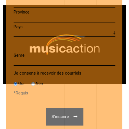
Province
Pays
Genre
Je consens à recevoir des courriels
Oui
Non
*
Requis